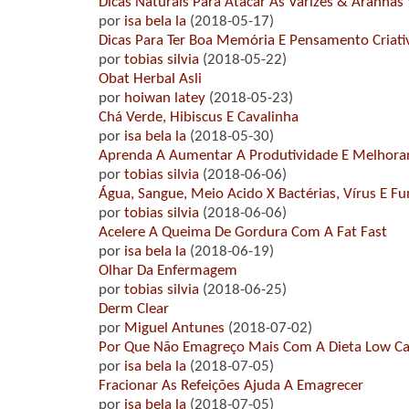
Dicas Naturais Para Atacar As Varizes & Aranhas
por
isa bela la
(2018-05-17)
Dicas Para Ter Boa Memória E Pensamento Criati
por
tobias silvia
(2018-05-22)
Obat Herbal Asli
por
hoiwan latey
(2018-05-23)
Chá Verde, Hibiscus E Cavalinha
por
isa bela la
(2018-05-30)
Aprenda A Aumentar A Produtividade E Melhorar
por
tobias silvia
(2018-06-06)
Água, Sangue, Meio Acido X Bactérias, Vírus E F
por
tobias silvia
(2018-06-06)
Acelere A Queima De Gordura Com A Fat Fast
por
isa bela la
(2018-06-19)
Olhar Da Enfermagem
por
tobias silvia
(2018-06-25)
Derm Clear
por
Miguel Antunes
(2018-07-02)
Por Que Não Emagreço Mais Com A Dieta Low Ca
por
isa bela la
(2018-07-05)
Fracionar As Refeições Ajuda A Emagrecer
por
isa bela la
(2018-07-05)