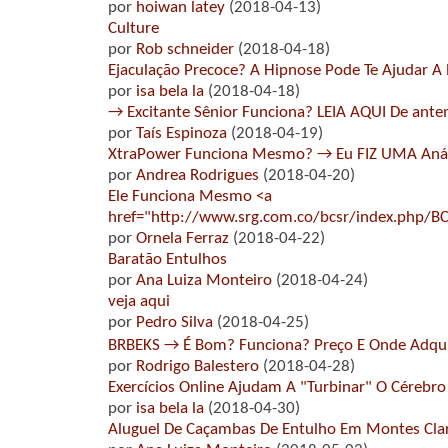
por
hoiwan latey
(2018-04-13)
Culture
por
Rob schneider
(2018-04-18)
Ejaculação Precoce? A Hipnose Pode Te Ajudar A
por
isa bela la
(2018-04-18)
→ Excitante Sênior Funciona? LEIA AQUI De ant
por
Taís Espinoza
(2018-04-19)
XtraPower Funciona Mesmo? → Eu FIZ UMA Anál
por
Andrea Rodrigues
(2018-04-20)
Ele Funciona Mesmo <a
href="http://www.srg.com.co/bcsr/index.php/
por
Ornela Ferraz
(2018-04-22)
Baratão Entulhos
por
Ana Luiza Monteiro
(2018-04-24)
veja aqui
por
Pedro Silva
(2018-04-25)
BRBEKS → É Bom? Funciona? Preço E Onde Ad
por
Rodrigo Balestero
(2018-04-28)
Exercícios Online Ajudam A "Turbinar" O Cérebro
por
isa bela la
(2018-04-30)
Aluguel De Caçambas De Entulho Em Montes Cla