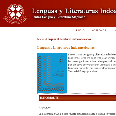
INICIO
ACERCA DE
I
Inicio
>
Lenguas y Literaturas Indoamericanas
Lenguas y Literaturas Indoamericanas
La revista de
Lenguas y Literaturas Indo
Frontera. Heredera de la tradición instit
las investigaciones sobre la lengua, la li
por objetivo convertirse en un espacio de 
también, sobre las culturas indoamerican
Tierra del Fuego por el sur.
IMPORTANTE
ATENCIÓN:
La plataforma OJS de esta revista está siendo actualizada a la versió