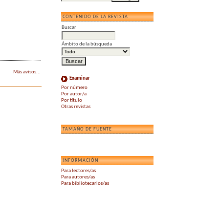
CONTENIDO DE LA REVISTA
Buscar
Ámbito de la búsqueda
Más avisos...
Examinar
Por número
Por autor/a
Por título
Otras revistas
TAMAÑO DE FUENTE
INFORMACIÓN
Para lectores/as
Para autores/as
Para bibliotecarios/as