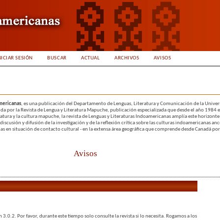
NICIAR SESIÓN
BUSCAR
ACTUAL
ARCHIVOS
AVISOS
americanas
, es una publicación del Departamento de Lenguas, Literatura y Comunicación de la Univer
uida por la Revista de Lengua y Literatura Mapuche, publicación especializada que desde el año 1984 
teratura y la cultura mapuche, la revista de Lenguas y Literaturas Indoamericanas amplía este horizonte
discusión y difusión de la investigación y de la reflexión crítica sobre las culturas indoamericanas ance
as en situación de contacto cultural - en la extensa área geográfica que comprende desde Canadá por
Avisos
n 3.0.2. Por favor, durante este tiempo solo consulte la revista si lo necesita. Rogamos a los