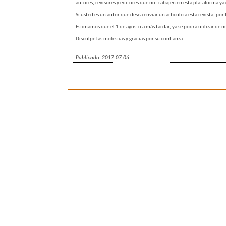
autores, revisores y editores que no trabajen en esta plataforma ya 
Si usted es un autor que desea enviar un artículo a esta revista, p
Estimamos que el 1 de agosto a más tardar, ya se podrá utilizar de
Disculpe las molestias y gracias por su confianza.
Publicado: 2017-07-06