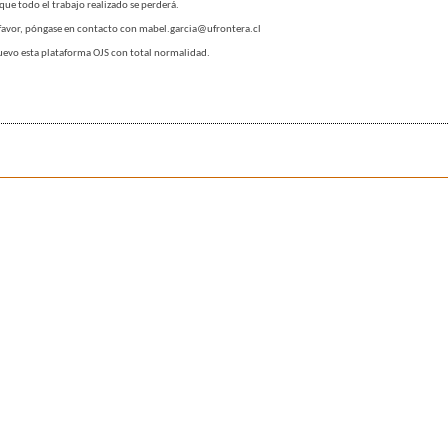
que todo el trabajo realizado se perderá.
or favor, póngase en contacto con mabel.garcia@ufrontera.cl
 nuevo esta plataforma OJS con total normalidad.