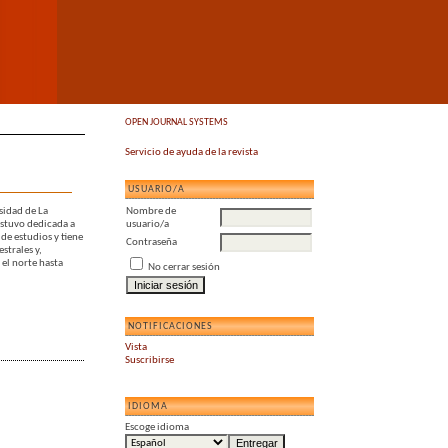
OPEN JOURNAL SYSTEMS
Servicio de ayuda de la revista
USUARIO/A
sidad de La
Nombre de
estuvo dedicada a
usuario/a
 de estudios y tiene
Contraseña
strales y,
 el norte hasta
No cerrar sesión
NOTIFICACIONES
Vista
Suscribirse
IDIOMA
Escoge idioma