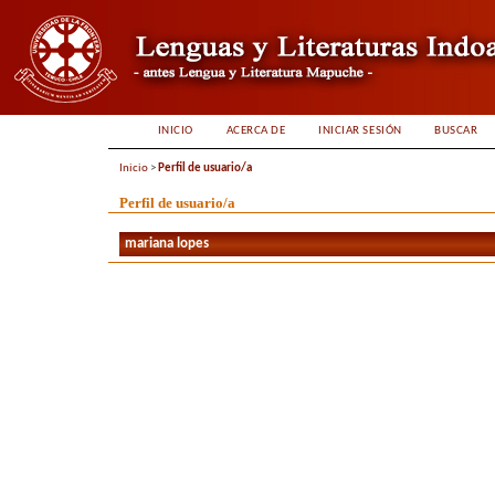
INICIO
ACERCA DE
INICIAR SESIÓN
BUSCAR
Inicio
>
Perfil de usuario/a
Perfil de usuario/a
mariana lopes