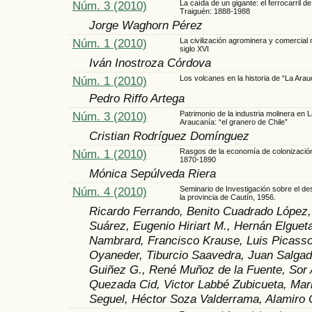
Núm. 3 (2010)
La caída de un gigante: el ferrocarril de
Traiguén: 1888-1988
Jorge Waghorn Pérez
Núm. 1 (2010)
La civilización agrominera y comercial
siglo XVI
Iván Inostroza Córdova
Núm. 1 (2010)
Los volcanes en la historia de “La Arau
Pedro Riffo Artega
Núm. 3 (2010)
Patrimonio de la industria molinera en L
Araucanía: “el granero de Chile”
Cristian Rodríguez Domínguez
Núm. 1 (2010)
Rasgos de la economía de colonización
1870-1890
Mónica Sepúlveda Riera
Núm. 4 (2010)
Seminario de Investigación sobre el des
la provincia de Cautín, 1956.
Ricardo Ferrando, Benito Cuadrado López, 
Suárez, Eugenio Hiriart M., Hernán Elguet
Nambrard, Francisco Krause, Luis Picasso
Oyaneder, Tiburcio Saavedra, Juan Salgad
Guiñez G., René Muñoz de la Fuente, Sor A
Quezada Cid, Victor Labbé Zubicueta, Mar
Seguel, Héctor Soza Valderrama, Alamiro O