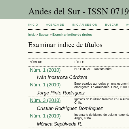
Andes del Sur - ISSN 071
INICIO
ACERCA DE
INICIAR SESIÓN
BUSCAR
A
Inicio
>
Buscar
>
Examinar índice de títulos
Examinar índice de títulos
NÚMERO
TÍTULO
Núm. 1 (2010)
EDITORIAL - Revista núm. 1
Iván Inostroza Córdova
Núm. 1 (2010)
Empresarios agrícolas en una econom
emergente. La Araucanía, Chile, 1900-
Jorge Pinto Rodríguez
Núm. 3 (2010)
Iglesias de la última frontera en La Ara
Chile.
Cristian Rodríguez Domínguez
Núm. 1 (2010)
Inventario de bienes de colono hacend
Angol, 1884.
Mónica Sepúlveda R.