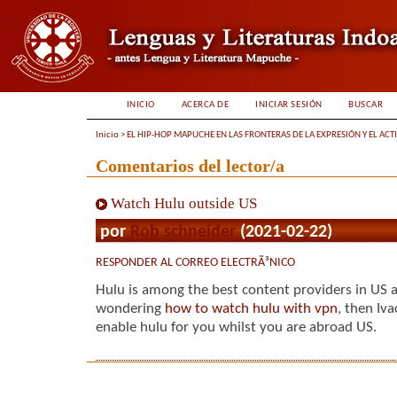
INICIO
ACERCA DE
INICIAR SESIÓN
BUSCAR
Inicio
>
EL HIP-HOP MAPUCHE EN LAS FRONTERAS DE LA EXPRESIÓN Y EL ACT
Comentarios del lector/a
Watch Hulu outside US
por
Rob schneider
(2021-02-22)
RESPONDER AL CORREO ELECTRÃ³NICO
Hulu is among the best content providers in US a
wondering
how to watch hulu with vpn
, then Iv
enable hulu for you whilst you are abroad US.