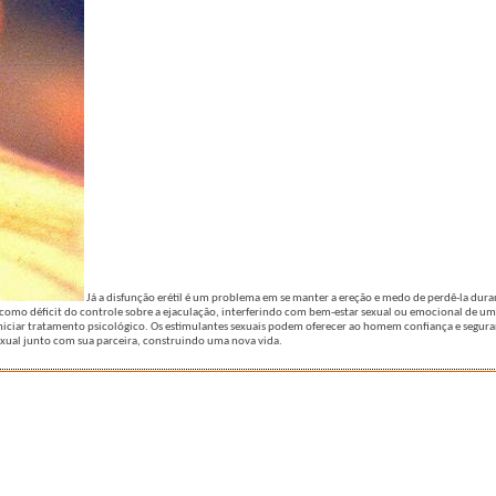
Já a disfunção erétil é um problema em se manter a ereção e medo de perdê-la duran
como déficit do controle sobre a ejaculação, interferindo com bem-estar sexual ou emocional de u
iciar tratamento psicológico. Os estimulantes sexuais podem oferecer ao homem confiança e segur
sexual junto com sua parceira, construindo uma nova vida.