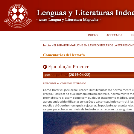
INICIO
ACERCA DE
I
Inicio
>
EL HIP-HOP MAPUCHE EN LAS FRONTERAS DE LA EXPRESIÓN 
Comentarios del lector/a
Ejaculação Precoce
por
Jorge Silva
(2019-04-22)
RESPONDER AL CORREO ELECTRÃ³NICO
Como Tratar A Ejaculação Precoce Duas técnicas são normalmente ut
ereção. Posições na qual homem está no controle, normalmente me
promete cura e, assim como com qualquer tratamento médico, seus 
aprendendo a identificar as sensações e vá conseguindo controlá-las
repetida até que homem queira ejacular. Se paciente apresentar e
sangue para checar os níveis de testosterona na corrente sanguínea.