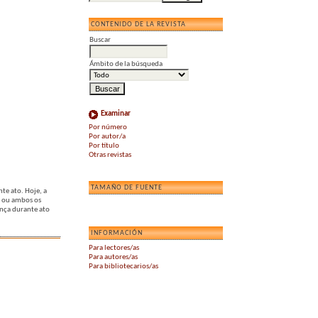
CONTENIDO DE LA REVISTA
Buscar
Ámbito de la búsqueda
Examinar
Por número
Por autor/a
Por título
Otras revistas
TAMAÑO DE FUENTE
te ato. Hoje, a
m ou ambos os
ança durante ato
INFORMACIÓN
Para lectores/as
Para autores/as
Para bibliotecarios/as