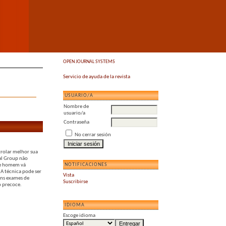
OPEN JOURNAL SYSTEMS
Servicio de ayuda de la revista
USUARIO/A
Nombre de
usuario/a
Contraseña
No cerrar sesión
trolar melhor sua
al Group não
NOTIFICACIONES
ue homem vá
 A técnica pode ser
Vista
uns exames de
Suscribirse
o precoce.
IDIOMA
Escoge idioma