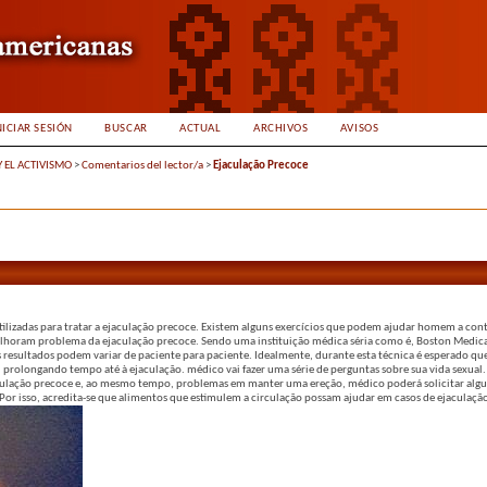
NICIAR SESIÓN
BUSCAR
ACTUAL
ARCHIVOS
AVISOS
Y EL ACTIVISMO
>
Comentarios del lector/a
>
Ejaculação Precoce
ilizadas para tratar a ejaculação precoce. Existem alguns exercícios que podem ajudar homem a con
lhoram problema da ejaculação precoce. Sendo uma instituição médica séria como é, Boston Medic
resultados podem variar de paciente para paciente. Idealmente, durante esta técnica é esperado q
, prolongando tempo até à ejaculação. médico vai fazer uma série de perguntas sobre sua vida sexual.
jaculação precoce e, ao mesmo tempo, problemas em manter uma ereção, médico poderá solicitar alg
 Por isso, acredita-se que alimentos que estimulem a circulação possam ajudar em casos de ejaculaçã