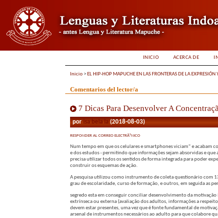
INICIO
ACERCA DE
I
Inicio
>
EL HIP-HOP MAPUCHE EN LAS FRONTERAS DE LA EXPRESIÓN 
Comentarios del lector/a
7 Dicas Para Desenvolver A Concentraç
por
isa bela la
(2018-08-03)
RESPONDER AL CORREO ELECTRÃ³NICO
Num tempo em que os celulares e smartphones viciam” e acabam com 
e dos estudos - permitindo que informações sejam absorvidas e que a
precisa utilizar todos os sentidos de forma integrada para poder e
construir os esquemas de ação.
A pesquisa utilizou como instrumento de coleta questionário com 13
grau de escolaridade, curso de formação, e outros, em seguida as pe
segredo esta em conseguir conciliar desenvolvimento da motivação i
extrínseca ou externa (avaliação dos adultos, informações a respeit
devem estar presentes, uma vez que é fonte fundamental de motivaç
arsenal de instrumentos necessários ao adulto para que colabore q