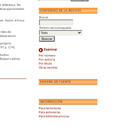
r diferença. No
ráticas que moldam
CONTENIDO DE LA REVISTA
Buscar
m. Assim, a troca
Ámbito de la búsqueda
 fato de
desse aluno.
 próprio
997 p. 179).
Examinar
estudou
Por número
 Robert LeVine,
Por autor/a
Por título
Otras revistas
TAMAÑO DE FUENTE
INFORMACIÓN
Para lectores/as
Para autores/as
Para bibliotecarios/as