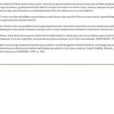
mo exercício físico para nosso corpo. Uma única aula de zumba ou uma corrida não vai fazer qualque
 longo do tempo, gradualmente têm efeitos visíveis e duradouros sobre corpo. mesmo vale para as p
temos é algo para se treinar consistentemente a fim de melhorarmos nossos hábitos.
omo uma das estratégias que professor pode lançar mão para facilitar processo ensino-aprendizage
ce a aquisição de conhecimentos.
xia. motivo seria sua existência nas organizações escolar não tenha importância como deveria ter pelo
etização e não sendo tratada no tempo certo comprometerá futuramente a vida aluno vida escolar 
ofessor deve atuar de maneira intelectual transformadora, sendo para isso um professor que constrói
Pesquisar é um ato cognitivo, porque ele nos ensina a pensar num nível mais elevado. (KINCHELOE, 1
ducador e psicólogo desenvolvimental que presidiu comitê dirigente; Howard Gardner, psicólogo que 
alentosas e a diminuição destas habilidades em adultos com dano cerebral; Israel Scheffler, filósofo;
untos nipônicos (GARDNER, 1994, p. XIX).