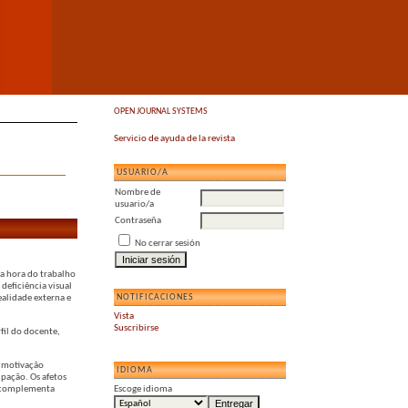
OPEN JOURNAL SYSTEMS
Servicio de ayuda de la revista
USUARIO/A
Nombre de
usuario/a
Contraseña
No cerrar sesión
a hora do trabalho
deficiência visual
NOTIFICACIONES
ealidade externa e
Vista
Suscribirse
fil do docente,
a motivação
IDIOMA
ipação. Os afetos
e complementa
Escoge idioma