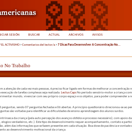
NICIAR SESIÓN
BUSCAR
ACTUAL
ARCHIVOS
AVISOS
Y EL ACTIVISMO
>
Comentarios del lector/a
>
7 Dicas Para Desenvolver A Concentração No...
ão No Trabalho
a atenção de cada vez mais pessoas, é preciso ficar ligado em formas de melhorar a concentração n
 execução de tarefas complexas seja realizada.
Lectus Caps
No período sensório-motor a criança com 
xperimentar mundo, vivenciar com seu próprio corpo espaço e os objetos, para poder compreender a r
 perguntas, sendo 07 perguntas fechadas e 06 abertas. A princípio questionário direcionou-se ao per
rguntas são voltadas para identificar as dificuldades de ensino aprendizagem dos alunos surdos.
ntrínseca da criança (pela auto percepção dos avanços obtidos e processo necessário), com apoio d
o, elogios verdadeiros, etc.). Este tipo de desenvolvimento requer acompanhamento, contato e partic
ão, além das informações que se fazem presentes em cada situação. Boa dose de paciência e vontad
uanto ao desenvolvimento motivacional da criança.