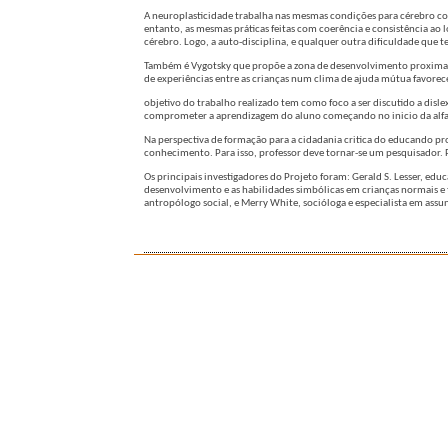
A neuroplasticidade trabalha nas mesmas condições para cérebro co
entanto, as mesmas práticas feitas com coerência e consistência ao
cérebro. Logo, a auto-disciplina, e qualquer outra dificuldade que 
Também é Vygotsky que propõe a zona de desenvolvimento proximal c
de experiências entre as crianças num clima de ajuda mútua favore
objetivo do trabalho realizado tem como foco a ser discutido a disle
comprometer a aprendizagem do aluno começando no inicio da alfab
Na perspectiva de formação para a cidadania critica do educando pr
conhecimento. Para isso, professor deve tornar-se um pesquisador. 
Os principais investigadores do Projeto foram: Gerald S. Lesser, e
desenvolvimento e as habilidades simbólicas em crianças normais e t
antropólogo social, e Merry White, socióloga e especialista em ass