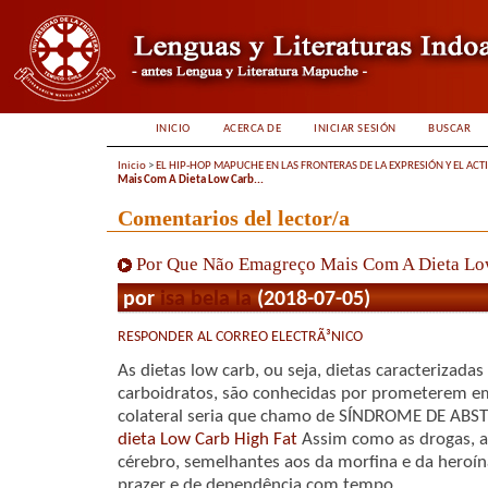
INICIO
ACERCA DE
INICIAR SESIÓN
BUSCAR
Inicio
>
EL HIP-HOP MAPUCHE EN LAS FRONTERAS DE LA EXPRESIÓN Y EL ACT
Mais Com A Dieta Low Carb...
Comentarios del lector/a
Por Que Não Emagreço Mais Com A Dieta Lo
por
isa bela la
(2018-07-05)
RESPONDER AL CORREO ELECTRÃ³NICO
As dietas low carb, ou seja, dietas caracterizada
carboidratos, são conhecidas por prometerem em
colateral seria que chamo de SÍNDROME DE AB
dieta Low Carb High Fat
Assim como as drogas, aç
cérebro, semelhantes aos da morfina e da heroí
prazer e de dependência com tempo.