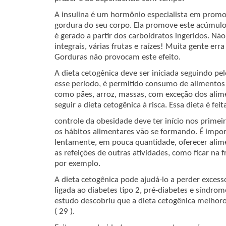
A insulina é um hormônio especialista em prom
gordura do seu corpo. Ela promove este acúmul
é gerado a partir dos carboidratos ingeridos. Não
integrais, várias frutas e raízes! Muita gente erra 
Gorduras não provocam este efeito.
A dieta cetogênica deve ser iniciada seguindo pe
esse período, é permitido consumo de alimentos 
como pães, arroz, massas, com exceção dos alime
seguir a dieta cetogênica à risca. Essa dieta é feit
controle da obesidade deve ter início nos primei
os hábitos alimentares vão se formando. É impor
lentamente, em pouca quantidade, oferecer alim
as refeições de outras atividades, como ficar na
por exemplo.
A dieta cetogênica pode ajudá-lo a perder exces
ligada ao diabetes tipo 2, pré-diabetes e síndrom
estudo descobriu que a dieta cetogênica melhoro
( 29 ).