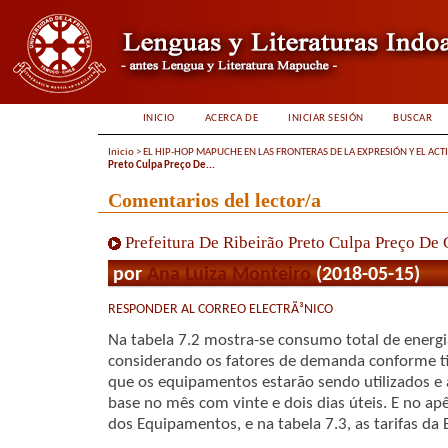
INICIO
ACERCA DE
INICIAR SESIÓN
BUSCAR
Inicio
>
EL HIP-HOP MAPUCHE EN LAS FRONTERAS DE LA EXPRESIÓN Y EL ACT
Preto Culpa Preço De...
Comentarios del lector/a
Prefeitura De Ribeirão Preto Culpa Preço D
por
Ana Luiza Monteiro
(2018-05-15)
RESPONDER AL CORREO ELECTRÃ³NICO
Na tabela 7.2 mostra-se consumo total de energi
considerando os fatores de demanda conforme tip
que os equipamentos estarão sendo utilizados e
base no mês com vinte e dois dias úteis. E no ap
dos Equipamentos, e na tabela 7.3, as tarifas da