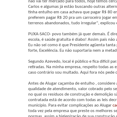
não vai ter mercado para todos, hoje temos cer
Carlos e algumas já estão buscando outras altern
tinha entulho em casa achava que pagar R$ 80 e
preferem pagar R$ 20 pra um carroceiro jogar em
terrenos abandonados, tudo irregular", explicou 
PUXA-SACO- povo também já quer demais. É dire
escola, é saúde gratuita é diabo! Assim país não
Eu não sei como é que Presidente agüenta tan
forte, Excelência. Eu não suportaria nem a metad
Segundo Azevedo, local é público e fica difícil pa
retiradas. Na minha empresa, respeito todas as e
caso contrário sou multado. Aqui fora nós pede 
Antes de Alugar caçamba de entulho , considere 
qualidade de atendimento, valor cobrado pelo se
no qual os resíduos de construção e demolição s
contratada está de acordo com todas as leis dec
município. Para evitar complicações ao Alugar
ca
toda vez pela empresa que preste os melhores s
normas, assim a higienização de sua construção o