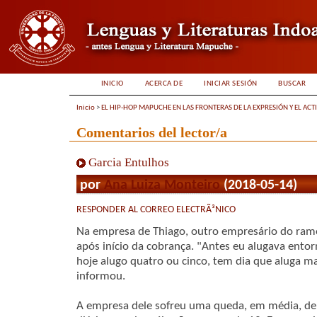
INICIO
ACERCA DE
INICIAR SESIÓN
BUSCAR
Inicio
>
EL HIP-HOP MAPUCHE EN LAS FRONTERAS DE LA EXPRESIÓN Y EL ACT
Comentarios del lector/a
Garcia Entulhos
por
Ana Luiza Monteiro
(2018-05-14)
RESPONDER AL CORREO ELECTRÃ³NICO
Na empresa de Thiago, outro empresário do ramo
após início da cobrança. "Antes eu alugava ento
hoje alugo quatro ou cinco, tem dia que aluga m
informou.
A empresa dele sofreu uma queda, em média, de