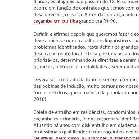
diárias, os aluguéis não passam de 12. Esse mov
ocorre em função de contratos que temos com co
desapareceu", ressalta. Antes da cobrança pelo d
caçamba em curitiba
grande era R$ 90.
Definir, e afirmar depois que queremos fazer e co
deve apoiar-se num trabalho de diagnóstico situa
problemas identificados, resta definir os grandes
desenvolvimento local. Isto supõe uma visão dos 
priorizá-los, determinando as diretrizes a serem 
os meios, métodos e modalidades a serem utiliz
Deverá ser lembrado da fonte de energia térmica 
das bobinas de indução, muito comuns no nosso d
fornos elétricos, que a maioria da população po
2010).
Coleta de entulho em residências, condomínios, 
caçamba estacionária,.Temos caçambas, identifi
Atuando há anos com disk entulho em diadema,
profissionais qualificados e com caçambas devid
refletivas. Além disso, a Caçambas 2E transport