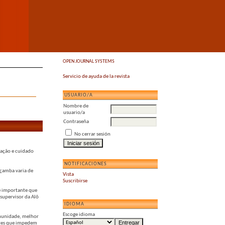
OPEN JOURNAL SYSTEMS
Servicio de ayuda de la revista
USUARIO/A
Nombre de
usuario/a
Contraseña
No cerrar sesión
mação e cuidado
NOTIFICACIONES
açamba varia de
Vista
Suscribirse
é importante que
supervisor da Alô
IDIOMA
Escoge idioma
omunidade, melhor
entes que impedem