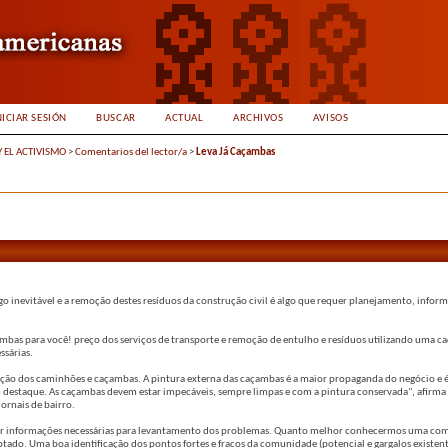
NICIAR SESIÓN
BUSCAR
ACTUAL
ARCHIVOS
AVISOS
Y EL ACTIVISMO
>
Comentarios del lector/a
>
Leva Já Caçambas
go inevitável e a remoção destes resíduos da construção civil é algo que requer planejamento, infor
mbas para você! preço dos serviços de transporte e remoção de entulho e resíduos utilizando uma c
ssárias.
nção dos caminhões e caçambas. A pintura externa das caçambas é a maior propaganda do negócio e 
m destaque. As caçambas devem estar impecáveis, sempre limpas e com a pintura conservada", afirma 
ornais de bairro.
eunir informações necessárias para levantamento dos problemas. Quanto melhor conhecermos uma c
ptado. Uma boa identificação dos pontos fortes e fracos da comunidade (potencial e gargalos exist