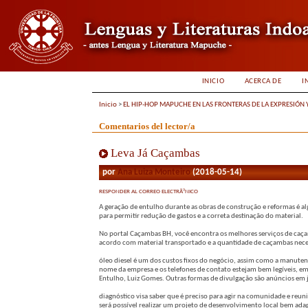
INICIO
ACERCA DE
I
Inicio
>
EL HIP-HOP MAPUCHE EN LAS FRONTERAS DE LA EXPRESIÓN 
Comentarios del lector/a
Leva Já Caçambas
por
Ana Luiza Monteiro
(2018-05-14)
RESPONDER AL CORREO ELECTRÃ³NICO
A geração de entulho durante as obras de construção e reformas é al
para permitir redução de gastos e a correta destinação do material.
No portal Caçambas BH, você encontra os melhores serviços de caça
acordo com material transportado e a quantidade de caçambas nece
óleo diesel é um dos custos fixos do negócio, assim como a manute
nome da empresa e os telefones de contato estejam bem legíveis, e
Entulho, Luiz Gomes. Outras formas de divulgação são anúncios em j
diagnóstico visa saber que é preciso para agir na comunidade e r
será possível realizar um projeto de desenvolvimento local bem ada