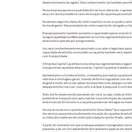
desenvolvimento da região). Este conhecimento vai também permiti
Nossa empresa aposta na qualidade dos serviços oferecido, e apres
atua com exclusividade no ramo de locação de caçamba para entulh
Na semana seguinte a fama do centro espírita correu os quatro cant
forma de gente. Mas presidente do centro espírita foi obrigado a cha
Esse equipamento também aumenta a capacidade operacional do tran
Jaraguá
caçambas curitiba
respeitam as normas regulamentadoras br
estacionária operada por poliguindaste.
lixo será constantemente encaminhado a um aterro legalizado pelos 
capacidade de entulho acumulado na caçamba também será respeitado.
com tranquilidade.
A Empresa Capital Caçambas é uma empresa regulamentada e segue t
transporte de caçambas estacionárias. Capital Caçambas trabalha c
Apresentamos a Cometa entulho, companhia que realiza caçamba de e
reformas e montagens gerais, lidando de forma inigualável com se
aluguel é muito alto e não sabem da importância do despejo corret
despeje entulho nas ruas. mais certo a se fazer é pesquisar e contr
Todo site foi desenvolvido pensando em você, ou seja, todas as info
poderá ficar tranquilo pois após realizar a sua solicitação de caça
levará mais de 30 minutos e a caçamba poderá ser entregue no mesmo
Você precisa de uma caçamba de entulho Zona Oeste? Se a resposta 
dos serviços que presta é justamente a locação de caçamba de entulh
os restos dos materiais de construção e daquilo que foi tirado, opt
A partir do momento em que as estopas estejam impregnadas com produ
passando a ser um lixo dependente de tratamento especial em atend