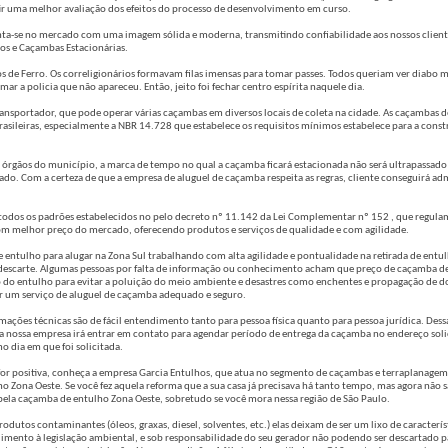
r uma melhor avaliação dos efeitos do processo de desenvolvimento em curso.
enta-se no mercado com uma imagem sólida e moderna, transmitindo confiabilidade aos nossos clien
os e Caçambas Estacionárias.
os de Ferro. Os correligionários formavam filas imensas para tomar passes. Todos queriam ver diabo 
mar a policia que não apareceu. Então, jeito foi fechar centro espírita naquele dia.
sportador, que pode operar várias caçambas em diversos locais de coleta na cidade. As caçambas d
asileiras, especialmente a NBR 14.728 que estabelece os requisitos mínimos estabelece para a con
órgãos do município, a marca de tempo no qual a caçamba ficará estacionada não será ultrapassado 
 Com a certeza de que a empresa de aluguel de caçamba respeita as regras, cliente conseguirá admi
odos os padrões estabelecidos no pelo decreto nº 11.142 da Lei Complementar nº 152 , que regulam
om melhor preço do mercado, oferecendo produtos e serviços de qualidade e com agilidade.
ntulho para alugar na Zona Sul trabalhando com alta agilidade e pontualidade na retirada de entul
u descarte. Algumas pessoas por falta de informação ou conhecimento acham que preço de caçamba d
o do entulho para evitar a poluição do meio ambiente e desastres como enchentes e propagação de 
atar um serviço de aluguel de caçamba adequado e seguro.
rmações técnicas são de fácil entendimento tanto para pessoa física quanto para pessoa jurídica. Des
mba nossa empresa irá entrar em contato para agendar período de entrega da caçamba no endereço soli
 dia em que foi solicitada.
for positiva, conheça a empresa Garcia Entulhos, que atua no segmento de caçambas e terraplanage
o Zona Oeste. Se você fez aquela reforma que a sua casa já precisava há tanto tempo, mas agora não 
e pela caçamba de entulho Zona Oeste, sobretudo se você mora nessa região de São Paulo.
tos contaminantes (óleos, graxas, diesel, solventes, etc.) elas deixam de ser um lixo de caracterís
imento à legislação ambiental, e sob responsabilidade do seu gerador não podendo ser descartado p