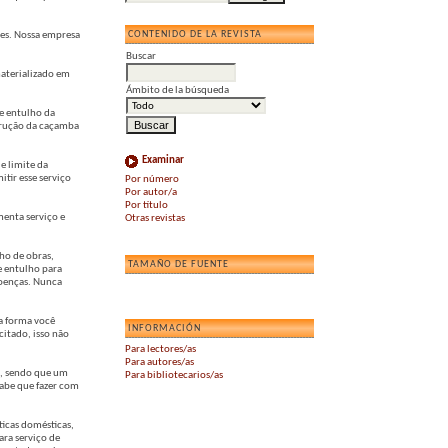
CONTENIDO DE LA REVISTA
tes. Nossa empresa
Buscar
materializado em
Ámbito de la búsqueda
e entulho da
strução da caçamba
Examinar
e limite da
tir esse serviço
Por número
Por autor/a
Por título
enta serviço e
Otras revistas
ho de obras,
TAMAÑO DE FUENTE
e entulho para
doenças. Nunca
sa forma você
INFORMACIÓN
citado, isso não
Para lectores/as
Para autores/as
m, sendo que um
Para bibliotecarios/as
sabe que fazer com
ticas domésticas,
ara serviço de