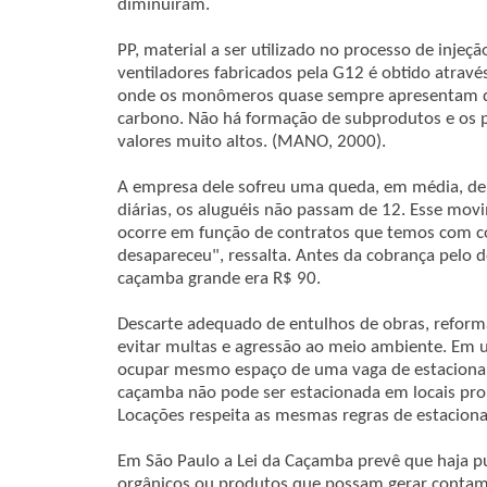
diminuíram.
PP, material a ser utilizado no processo de inj
ventiladores fabricados pela G12 é obtido atravé
onde os monômeros quase sempre apresentam du
carbono. Não há formação de subprodutos e os 
valores muito altos. (MANO, 2000).
A empresa dele sofreu uma queda, em média, de
diárias, os aluguéis não passam de 12. Esse mov
ocorre em função de contratos que temos com co
desapareceu", ressalta. Antes da cobrança pelo d
caçamba grande era R$ 90.
Descarte adequado de entulhos de obras, reform
evitar multas e agressão ao meio ambiente. Em
ocupar mesmo espaço de uma vaga de estaciona
caçamba não pode ser estacionada em locais proi
Locações respeita as mesmas regras de estacion
Em São Paulo a Lei da Caçamba prevê que haja p
orgânicos ou produtos que possam gerar contam