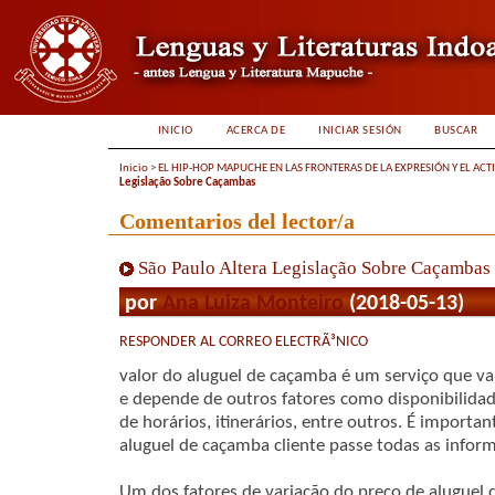
INICIO
ACERCA DE
INICIAR SESIÓN
BUSCAR
Inicio
>
EL HIP-HOP MAPUCHE EN LAS FRONTERAS DE LA EXPRESIÓN Y EL ACT
Legislação Sobre Caçambas
Comentarios del lector/a
São Paulo Altera Legislação Sobre Caçambas
por
Ana Luiza Monteiro
(2018-05-13)
RESPONDER AL CORREO ELECTRÃ³NICO
valor do aluguel de caçamba é um serviço que va
e depende de outros fatores como disponibilidade
de horários, itinerários, entre outros. É import
aluguel de caçamba cliente passe todas as infor
Um dos fatores de variação do preço de aluguel