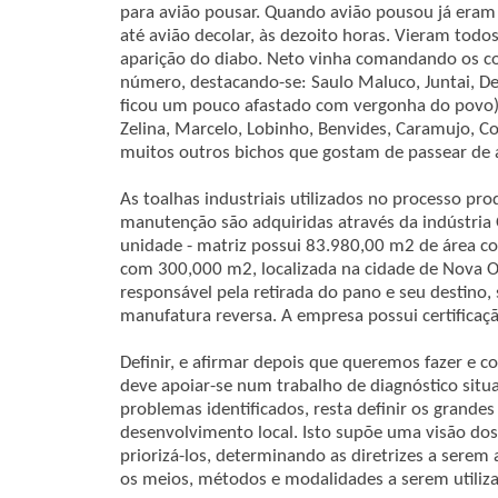
para avião pousar. Quando avião pousou já eram t
até avião decolar, às dezoito horas. Vieram tod
aparição do diabo. Neto vinha comandando os co
número, destacando-se: Saulo Maluco, Juntai, Del
ficou um pouco afastado com vergonha do povo), C
Zelina, Marcelo, Lobinho, Benvides, Caramujo, Col
muitos outros bichos que gostam de passear de 
As toalhas industriais utilizados no processo pro
manutenção são adquiridas através da indústria 
unidade - matriz possui 83.980,00 m2 de área co
com 300,000 m2, localizada na cidade de Nova 
responsável pela retirada do pano e seu destino
manufatura reversa. A empresa possui certificaç
Definir, e afirmar depois que queremos fazer e co
deve apoiar-se num trabalho de diagnóstico situa
problemas identificados, resta definir os grandes
desenvolvimento local. Isto supõe uma visão dos 
priorizá-los, determinando as diretrizes a serem 
os meios, métodos e modalidades a serem utiliz