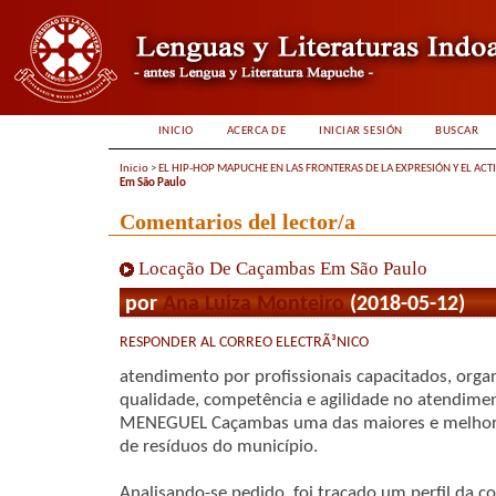
INICIO
ACERCA DE
INICIAR SESIÓN
BUSCAR
Inicio
>
EL HIP-HOP MAPUCHE EN LAS FRONTERAS DE LA EXPRESIÓN Y EL ACT
Em São Paulo
Comentarios del lector/a
Locação De Caçambas Em São Paulo
por
Ana Luiza Monteiro
(2018-05-12)
RESPONDER AL CORREO ELECTRÃ³NICO
atendimento por profissionais capacitados, orga
qualidade, competência e agilidade no atendimen
MENEGUEL Caçambas uma das maiores e melhore
de resíduos do município.
Analisando-se pedido, foi traçado um perfil da 