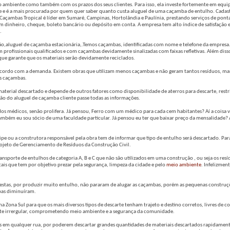
ambiente como também com os prazos dos seus clientes. Para isso, ela investe fortemente em equ
e e é a mais procurada por quem quer saber quanto custa aluguel de uma caçamba de entulho. Cadas
 Caçambas Tropical é líder em Sumaré, Campinas, Hortolândia e Paulínia, prestando serviços de pont
m dinheiro, cheque, boleto bancário ou depósito em conta. A empresa tem alto índice de satisfação e
.
ão,aluguel de caçamba estacionária,.Temos caçambas, identificadas com nome e telefone da empresa
profissionais qualificados e com caçambas devidamente sinalizadas com faixas refletivas. Além diss
 que garante que os materiais serão devidamente reciclados.
cordo com a demanda. Existem obras que utilizam menos caçambas e não geram tantos resíduos, ma
as caçambas.
aterial descartado e depende de outros fatores como disponibilidade de aterros para descarte, restr
ção do aluguel de caçamba cliente passe todas as informações.
dos médicos, senão prolifera. Já pensou, Ferro com um médico para cada cem habitantes? Aí a coisa va
mbém eu sou sócio de uma faculdade particular. Já pensou eu ter que baixar preço da mensalidade?
ipe ou a construtora responsável pela obra tem de informar que tipo de entulho será descartado. Par
ojeto de Gerenciamento de Resíduos da Construção Civil.
nsporte de entulhos de categoria A, B e C que não são utilizados em uma construção , ou seja os resí
is que tem por objetivo prezar pela segurança, limpeza da cidade e pelo
meio ambiente
. Infelizment
estas, por produzir muito entulho, não pararam de alugar as caçambas, porém as pequenas construç
mbas diminuíram.
a Zona Sul para que os mais diversos tipos de descarte tenham trajeto e destino corretos, livres de
rte irrergular, comprometendo meio ambiente e a segurança da comunidade.
 qualquer rua, por poderem descartar grandes quantidades de materiais descartados rapidamen