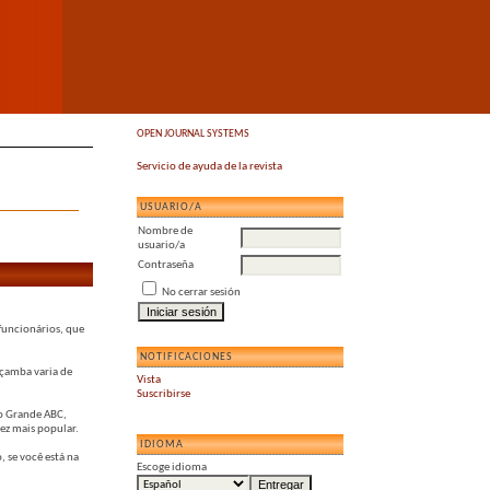
OPEN JOURNAL SYSTEMS
Servicio de ayuda de la revista
USUARIO/A
Nombre de
usuario/a
Contraseña
No cerrar sesión
funcionários, que
NOTIFICACIONES
açamba varia de
Vista
Suscribirse
do Grande ABC,
ez mais popular.
IDIOMA
 se você está na
Escoge idioma