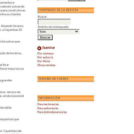
ipamentos e
trada em usinas de
CONTENIDO DE LA REVISTA
a para construtoras
ntre os clientes
Buscar
. Atuando há anos
Ámbito de la búsqueda
o, a Caçambas 2E
s há outras que
Examinar
ição de horários,
Por número
Por autor/a
Por título
i ficar
Otras revistas
 Assim meus lucros
TAMAÑO DE FUENTE
a grandes
duos. serviço de
e, ainda é possível
INFORMACIÓN
Para lectores/as
ões estão
Para autores/as
Para bibliotecarios/as
 companhias que
te. Caçambas são