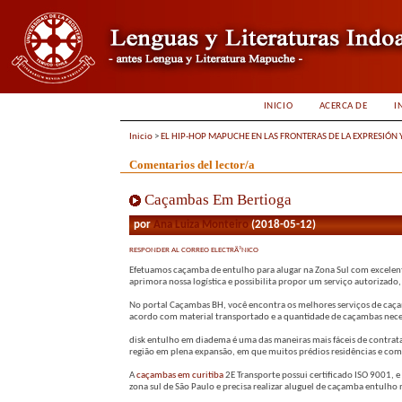
INICIO
ACERCA DE
I
Inicio
>
EL HIP-HOP MAPUCHE EN LAS FRONTERAS DE LA EXPRESIÓN 
Comentarios del lector/a
Caçambas Em Bertioga
por
Ana Luiza Monteiro
(2018-05-12)
RESPONDER AL CORREO ELECTRÃ³NICO
Efetuamos caçamba de entulho para alugar na Zona Sul com excelen
aprimora nossa logística e possibilita propor um serviço autorizado,
No portal Caçambas BH, você encontra os melhores serviços de caça
acordo com material transportado e a quantidade de caçambas nece
disk entulho em diadema é uma das maneiras mais fáceis de contrata
região em plena expansão, em que muitos prédios residências e come
A
caçambas em curitiba
2E Transporte possui certificado ISO 9001, 
zona sul de São Paulo e precisa realizar aluguel de caçamba entu