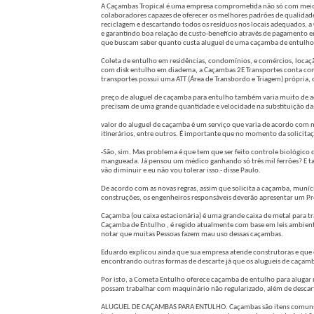
A Caçambas Tropical é uma empresa comprometida não só com meio 
colaboradores capazes de oferecer os melhores padrões de qualidad
reciclagem e descartando todos os resíduos nos locais adequados, a
e garantindo boa relação de custo-benefício através de pagamento e
que buscam saber quanto custa aluguel de uma caçamba de entulho
Coleta de entulho em residências, condomínios, e comércios, locaç
com disk entulho em diadema, a Caçambas 2E Transportes conta com 
transportes possui uma ATT (Área de Transbordo e Triagem) própria,
preço de aluguel de caçamba para entulho também varia muito de a
precisam de uma grande quantidade e velocidade na substituição d
valor do aluguel de caçamba é um serviço que varia de acordo com m
itinerários, entre outros. É importante que no momento da solicita
-São, sim. Mas problema é que tem que ser feito controle biológico 
mangueada. Já pensou um médico ganhando só três mil ferrões? E ta
vão diminuir e eu não vou tolerar isso.- disse Paulo.
De acordo com as novas regras, assim que solicita a caçamba, muníc
construções, os engenheiros responsáveis deverão apresentar um Pr
Caçamba (ou caixa estacionária) é uma grande caixa de metal para tra
Caçamba de Entulho , é regido atualmente com base em leis ambienta
notar que muitas Pessoas fazem mau uso dessas caçambas.
Eduardo explicou ainda que sua empresa atende construtoras e que 
encontrando outras formas de descarte já que os alugueis de caça
Por isto, a Cometa Entulho oferece caçamba de entulho para alugar n
possam trabalhar com maquinário não regularizado, além de desca
ALUGUEL DE CAÇAMBAS PARA ENTULHO. Caçambas são itens comuns em