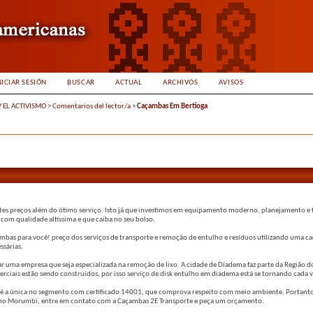
NICIAR SESIÓN
BUSCAR
ACTUAL
ARCHIVOS
AVISOS
Y EL ACTIVISMO
>
Comentarios del lector/a
>
Caçambas Em Bertioga
tes preços além do ótimo serviço. Isto já que investimos em equipamento moderno, planejamento e 
 com qualidade altíssima e que caiba no seu bolso.
mbas para você! preço dos serviços de transporte e remoção de entulho e resíduos utilizando uma c
ssárias.
r uma empresa que seja especializada na remoção de lixo. A cidade de Diadema faz parte da Região 
rciais estão sendo construídos, por isso serviço de disk entulho em diadema está se tornando cada v
e é a única no segmento com certificado 14001, que comprova respeito com meio ambiente. Portanto,
lho no Morumbi, entre em contato com a Caçambas 2E Transporte e peça um orçamento.