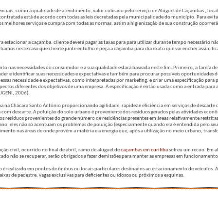
enciais, como a qualidade de atendimento, valor cobrado pelo serviço de Aluguel de Caçambas , local
contratada está de acordo com todas as leis decretadas pela municipalidade do município. Para evit
os melhores serviços e cumpra com todas as normas, assim a higienização de sua construção ocorrer
ra estacionar a caçamba. cliente deverá pagar as taxas para para utilizar durante tempo necessário 
selhamos neste caso que cliente junte entulho e peça a caçamba para dia exato que vai encher assim f
 nas necessidades do consumidor e a sua qualidade estará baseada neste fim. Primeiro, a tarefa de
ender e identificar suas necessidades e expectativas e também para procurar possíveis oportunidades 
ar essas necessidade e expectativas, como interpretadas por marketing, e criar uma especificação para
pectos diferentes dos objetivos de uma empresa. A especificação é então usada como a entrada para 
AUGENI, 2006).
na Chácara Santo Antônio proporcionando agilidade, rapidez e eficiência em serviços de descarte d
 com descarte. A poluição do solo urbano é proveniente dos resíduos gerados pelas atividades econ
 dos resíduos provenientes do grande número de residências presentes em áreas relativamente restrita
ano, eles não só acentuam os problemas de poluição (especialmente quando ela é entendida pelo seu
ento nas áreas de onde provém a matéria e a energia que, após a utilização no meio urbano, tran
ção civil, ocorrido no final de abril, ramo de aluguel de
caçambas em curitiba
sofreu um recuo. Em a
do não se recuperar, serão obrigados a fazer demissões para manter as empresas em funcionamento
é realizado em pontos de ônibus ou locais particulares destinados ao estacionamento de veículos. A
ixas de pedestre, vagas exclusivas para deficientes ou idosos ou próximos a esquinas.