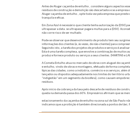
Antes de Alugar caçamba de entulho , considere alguns aspectos ess
resíduos de construção e demolição são descartados e se a empresa 
Alugar caçamba de entulho , opte toda vez pela empresa que preste 
tranquila e eficaz.
Em Zona Azul é necessário que cliente tenha autorização da (DSV) pa
ultrapassar a data. se ultrapassar pagara multas para a (DSV). Acon
não corre risco de ser multado.
Pode-se observar que desenvolvimento de produto tem seu surgimento
informações dos clientes (e, às vezes, de não-clientes) para compre
Seguindo isto, a tarefa dos projetos de produtos e serviços é analis
Esta é uma tarefa complexa, que envolve a combinação de muitos as
produz e fornece produto ou serviços a seus clientes. (MARTINS e L
A Cometa Entulho atua no mercado de obras com aluguel de caçamba 
e entulho, vindo de obras e montagens, efetuado de forma completa
típicas das cidades, como a indústria, comércio e os serviços, além
lançados ou dispostos adequadamente nos limites do território urb
"indigestão" em um segmento da biosfera), como causam empobrecim
resíduos.
Após início da cobrança da taxa pelo descarte de resíduos de constru
queda na demanda passa dos 60%. Empresários afirmam que se merca
estacionamento da caçamba de entulho na zona sul de São Paulo não 
indicamos que a proibição é também direcionada a pontos de táxi, fa