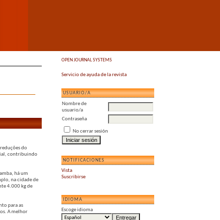
OPEN JOURNAL SYSTEMS
Servicio de ayuda de la revista
USUARIO/A
Nombre de
usuario/a
Contraseña
No cerrar sesión
s reduções do
ial, contribuindo
NOTIFICACIONES
Vista
açamba, há um
Suscribirse
mplo, na cidade de
nte 4.000 kg de
IDIOMA
nto para as
Escoge idioma
dos. A melhor