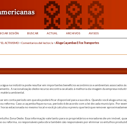
NICIAR SESIÓN
BUSCAR
ACTUAL
ARCHIVOS
AVISOS
Y EL ACTIVISMO
>
Comentarios del lector/a
>
Aluga Caçambas E Fox Transportes
da água na indústria pode resultar em importantes benefícios econômicos e ambientais associados à
atamento. A racionalização deste recurso encontra-se aliado à melhoria da imagem da empresa industr
em matéria ambiental.
var em conta período em que ela poderá ficar disponível para a sua obra. Quando você aluga uma c
o ou reforma. Caso a caçamba fique na rua, período é de acordo com a lei de cada município. Por exe
72 horas estacionada no mesmo local e você já calculou e previu que terá que remover aproximadame
tulho Zona Oeste. Essa informação vale tanto para os proprietários e moradores de um imóvel, qua
ão ou reforma, os responsáveis pela obra também são responsáveis por eliminar os entulhos produzi