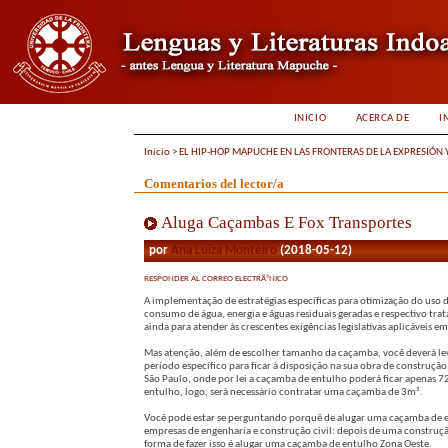
INICIO
ACERCA DE
I
Inicio
>
EL HIP-HOP MAPUCHE EN LAS FRONTERAS DE LA EXPRESIÓN 
Comentarios del lector/a
Aluga Caçambas E Fox Transportes
por
Ana Luiza Monteiro
(2018-05-12)
RESPONDER AL CORREO ELECTRÃ³NICO
A implementação de estratégias específicas para otimização do uso 
consumo de água, energia e águas residuais geradas e respectivo tr
ainda para atender às crescentes exigências legislativas aplicáveis 
Mas atenção, além de escolher tamanho da caçamba, você deverá le
período específico para ficar à disposição na sua obra de construçã
São Paulo, onde por lei a caçamba de entulho poderá ficar apenas 
entulho, logo, será necessário contratar uma caçamba de 3m³.
Você pode estar se perguntando porquê de alugar uma caçamba de en
empresas de engenharia e construção civil: depois de uma construç
forma de fazer isso é alugar uma caçamba de entulho Zona Oeste.