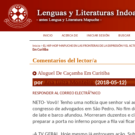
INICIO
ACERCA DE
INICIAR SESIÓN
BUSCAR
Inicio
>
EL HIP-HOP MAPUCHE EN LAS FRONTERAS DE LA EXPRESIÓN Y EL ACT
Em Curitiba
Comentarios del lector/a
Aluguel De Caçamba Em Curitiba
por
Ana Luiza Monteiro
(2018-05-12)
RESPONDER AL CORREO ELECTRÃ³NICO
NETO- Vovô! Tenho uma noticia que senhor vai a
congresso de advogados em São Pedro. No fim do
de iate e barco afundou. Morreram duzentos e c
preparar a porta no inferno porque a fila vai fica
-A TV GERAL. Hoje mesmo já entrouem ação. Subi