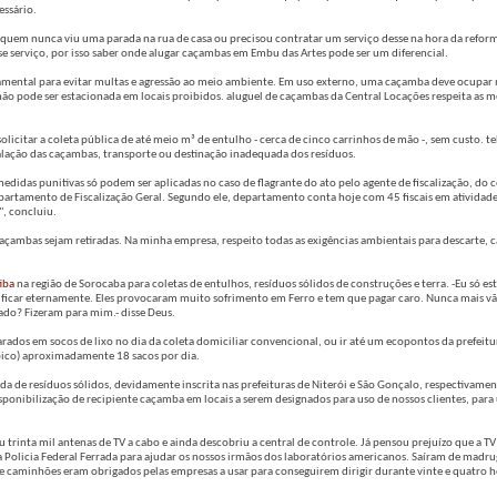
essário.
 quem nunca viu uma parada na rua de casa ou precisou contratar um serviço desse na hora da ref
se serviço, por isso saber onde alugar caçambas em Embu das Artes pode ser um diferencial.
damental para evitar multas e agressão ao meio ambiente. Em uso externo, uma caçamba deve ocupa
o pode ser estacionada em locais proibidos. aluguel de caçambas da Central Locações respeita as m
olicitar a coleta pública de até meio m³ de entulho - cerca de cinco carrinhos de mão -, sem custo. t
alação das caçambas, transporte ou destinação inadequada dos resíduos.
didas punitivas só podem ser aplicadas no caso de flagrante do ato pelo agente de fiscalização, do
epartamento de Fiscalização Geral. Segundo ele, departamento conta hoje com 45 fiscais em atividade
", concluiu.
as caçambas sejam retiradas. Na minha empresa, respeito todas as exigências ambientais para descarte, 
iba
na região de Sorocaba para coletas de entulhos, resíduos sólidos de construções e terra. -Eu só e
 ficar eternamente. Eles provocaram muito sofrimento em Ferro e tem que pagar caro. Nunca mais vã
do? Fizeram para mim.- disse Deus.
arados em socos de lixo no dia da coleta domiciliar convencional, ou ir até um ecopontos da prefeitu
bico) aproximadamente 18 sacos por dia.
a de resíduos sólidos, devidamente inscrita nas prefeituras de Niterói e São Gonçalo, respectivam
sponibilização de recipiente caçamba em locais a serem designados para uso de nossos clientes, para u
trinta mil antenas de TV a cabo e ainda descobriu a central de controle. Já pensou prejuízo que a T
 Policia Federal Ferrada para ajudar os nossos irmãos dos laboratórios americanos. Saíram de madr
 caminhões eram obrigados pelas empresas a usar para conseguirem dirigir durante vinte e quatro ho