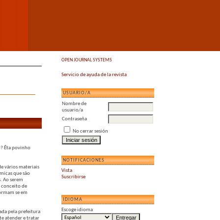
OPEN JOURNAL SYSTEMS
Servicio de ayuda de la revista
USUARIO/A
Nombre de
usuario/a
Contraseña
No cerrar sesión
r? Êta povinho
NOTIFICACIONES
e vários materiais
Vista
ômicas que são
Suscribirse
s. Ao serem
 conceito de
sformam se em
IDIOMA
Escoge idioma
ada pela prefeitura
te atender e tratar