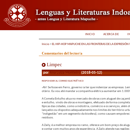
INICIO
ACERCA DE
I
Inicio
>
EL HIP-HOP MAPUCHE EN LAS FRONTERAS DE LA EXPRESIÓN 
Comentarios del lector/a
Limpec
por
Ana Luiza Monteiro
(2018-05-12)
RESPONDER AL CORREO ELECTRÃ³NICO
-Ah! Se fosse em Ferro, governo ia ter que indenizar as empresas
otário. Eu vou até mandar a companhia elétrica aumentar em 1.000% 
A Cometa Entulho atua no mercado de obras com aluguel de caçamba 
e entulho, vindo de obras e montagens, efetuado de forma completa
típicas das cidades, como a indústria, comércio e os serviços, além
lançados ou dispostos adequadamente nos limites do território urb
"indigestão" em um segmento da biosfera), como causam empobrecim
resíduos.
A Zaily, é a melhor empresa no ramo, oferece um bom preço de alugue
e contar com muitos anos de experiência. A Zaily atende nas regiões 