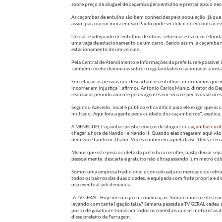
sobre preço de aluguel de caçamba para entulho e prestar apoio nec
As caçambas de entulho são bem conhecidas pela população, já que
assim para quem mora em São Paulo pode ser difícil de encontrar es
Descarte adequado de entulhos de obras, reformas e eventos é fun
uma vaga de estacionamento de um carro. Sendo assim, a caçamba nã
estacionamento de um veículo.
Pela Central de Atendimento e Informações da prefeitura é possível s
também recebe denúncias sobre irregularidades relacionadas à inst
Em relação às pessoas que descartam os entulhos, informamos que me
incorrer em injustiça", afirmou Antonio Carlos Muniz, diretor do D
realizadas periodicamente pelos agentes em seus respectivos setores
Segundo Azevedo, local é público e fica difícil para ele exigir que 
multado. Aqui fora a gente pede cuidado dos caçambeiros", explica.
A MENEGUEL Caçambas presta serviços de aluguel de
caçambas curit
chegar a hora de Nando I e Nando II. Quando eles chegarem aqui vão
nem você também, Diabo. Vocês conhecem aquela frase: Deus é ferra
Menos que este peso a coleta da prefeitura recolhe, basta deixar sep
pessoalmente, descarte é gratuito não ultrapassando (um metro cú
Somos uma empresa tradicional e conceituada no mercado de retirad
todos os bairros das duas cidades, e equipada com frota própria e di
uso eventual sob demanda.
-A TV GERAL. Hoje mesmo já entrouem ação. Subiuo morro e destruiu 
levando com tanta ligação falsa? Semana passada a TV GERAL cedeu a
posto de gasolina e tomaram todos os remédios que os motoristas de
disse prefeito de Ferrugem.