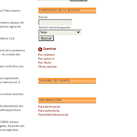
CONTENIDO DE LA REVISTA
orma? Mas mesmo
Buscar
r mesmo espaço de
esmas regras de
Ámbito de la búsqueda
elefone 156
Examinar
 contrário podemos
. As rondas são
Por número
Por autor/a
Por título
caso contrário sou
Otras revistas
stou esperando
TAMAÑO DE FUENTE
o reencarnar. E
ra e levar entulho
INFORMACIÓN
ente atendendo em
Para lectores/as
tilização fixa e
Para autores/as
Para bibliotecarios/as
V GERAL estava
ugada, de posto em
ras seguidas.-