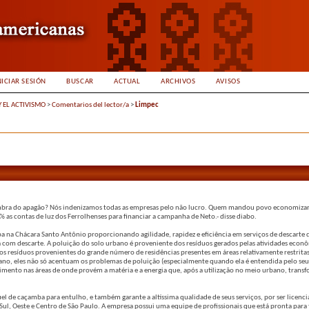
NICIAR SESIÓN
BUSCAR
ACTUAL
ARCHIVOS
AVISOS
Y EL ACTIVISMO
>
Comentarios del lector/a
>
Limpec
. Lembra do apagão? Nós indenizamos todas as empresas pelo não lucro. Quem mandou povo economiza
as contas de luz dos Ferrolhenses para financiar a campanha de Neto.- disse diabo.
na Chácara Santo Antônio proporcionando agilidade, rapidez e eficiência em serviços de descarte d
 com descarte. A poluição do solo urbano é proveniente dos resíduos gerados pelas atividades econ
 dos resíduos provenientes do grande número de residências presentes em áreas relativamente restrita
ano, eles não só acentuam os problemas de poluição (especialmente quando ela é entendida pelo seu
ento nas áreas de onde provém a matéria e a energia que, após a utilização no meio urbano, tran
l de caçamba para entulho, e também garante a altíssima qualidade de seus serviços, por ser licenci
Sul, Oeste e Centro de São Paulo. A empresa possui uma equipe de profissionais que está pronta para 