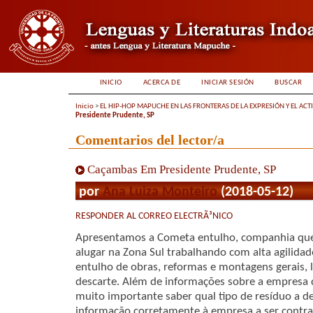
INICIO
ACERCA DE
INICIAR SESIÓN
BUSCAR
Inicio
>
EL HIP-HOP MAPUCHE EN LAS FRONTERAS DE LA EXPRESIÓN Y EL ACT
Presidente Prudente, SP
Comentarios del lector/a
Caçambas Em Presidente Prudente, SP
por
Ana Luiza Monteiro
(2018-05-12)
RESPONDER AL CORREO ELECTRÃ³NICO
Apresentamos a Cometa entulho, companhia que 
alugar na Zona Sul trabalhando com alta agilidad
entulho de obras, reformas e montagens gerais, 
descarte. Além de informações sobre a empresa q
muito importante saber qual tipo de resíduo a d
informação corretamente à empresa a ser contrat