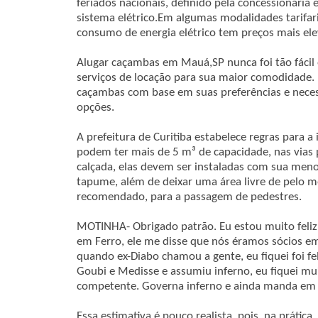
feriados nacionais, definido pela concessionária 
sistema elétrico.Em algumas modalidades tarifar
consumo de energia elétrico tem preços mais el
Alugar caçambas em Mauá,SP nunca foi tão fácil 
serviços de locação para sua maior comodidade.
caçambas com base em suas preferências e neces
opções.
A prefeitura de Curitiba estabelece regras para 
podem ter mais de 5 m³ de capacidade, nas vias 
calçada, elas devem ser instaladas com sua men
tapume, além de deixar uma área livre de pelo m
recomendado, para a passagem de pedestres.
MOTINHA- Obrigado patrão. Eu estou muito feliz
em Ferro, ele me disse que nós éramos sócios em
quando ex-Diabo chamou a gente, eu fiquei foi f
Goubi e Medisse e assumiu inferno, eu fiquei mui
competente. Governa inferno e ainda manda em 
Essa estimativa é pouco realista, pois, na prátic