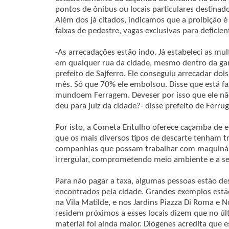
pontos de ônibus ou locais particulares destinad
Além dos já citados, indicamos que a proibição 
faixas de pedestre, vagas exclusivas para deficie
-As arrecadações estão indo. Já estabeleci as mul
em qualquer rua da cidade, mesmo dentro da ga
prefeito de Sajferro. Ele conseguiu arrecadar do
mês. Só que 70% ele embolsou. Disse que está fa
mundoem Ferragem. Deveser por isso que ele não
deu para juiz da cidade?- disse prefeito de Ferru
Por isto, a Cometa Entulho oferece caçamba de e
que os mais diversos tipos de descarte tenham tra
companhias que possam trabalhar com maquinári
irrergular, comprometendo meio ambiente e a s
Para não pagar a taxa, algumas pessoas estão d
encontrados pela cidade. Grandes exemplos estã
na Vila Matilde, e nos Jardins Piazza Di Roma e
residem próximos a esses locais dizem que no úl
material foi ainda maior. Diógenes acredita que e