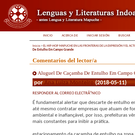
INICIO
ACERCA DE
INICIAR SESIÓN
BUSCAR
Inicio
>
EL HIP-HOP MAPUCHE EN LAS FRONTERAS DE LA EXPRESIÓN Y EL ACT
De Entulho Em Campo Grande
Comentarios del lector/a
Aluguel De Caçamba De Entulho Em Campo 
por
Ana Luiza Monteiro
(2018-05-11)
RESPONDER AL CORREO ELECTRÃ³NICO
É fundamental alertar que descarte de entulho em
até mesmo contratar empresas que atuam de for
ambiental e inafiançável, por isso, prefeituras vê
mais constantes para inibir a prática.
estacionamento da caçamba de entulho na zona s