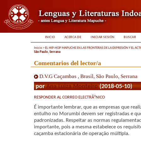
INICIO
ACERCA DE
INICIAR SESIÓN
BUSCAR
Inicio
>
EL HIP-HOP MAPUCHE EN LAS FRONTERAS DE LA EXPRESIÓN Y EL ACT
São Paulo, Serrana
Comentarios del lector/a
D.V.G Caçambas , Brasil, São Paulo, Serrana
por
Ana Luiza Monteiro
(2018-05-10)
RESPONDER AL CORREO ELECTRÃ³NICO
É importante lembrar, que as empresas que real
entulho no Morumbi devem ser registradas e qu
padronizadas. Respeitar as normas regulament
importante, pois a mesma estabelece os requisit
caçamba estacionária de operação múltipla.