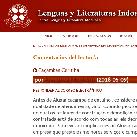
INICIO
ACERCA DE
INICIAR SESIÓN
BUSCAR
Inicio
>
EL HIP-HOP MAPUCHE EN LAS FRONTERAS DE LA EXPRESIÓN Y EL ACT
Comentarios del lector/a
Caçambas Curitiba
por
Ana Luiza Monteiro
(2018-05-09)
RESPONDER AL CORREO ELECTRÃ³NICO
Antes de Alugar caçamba de entulho , considere 
qualidade de atendimento, valor cobrado pelo se
no qual os resíduos de construção e demolição s
contratada está de acordo com todas as leis dec
município. Para evitar complicações ao Alugar c
empresa que preste os melhores serviços e cump