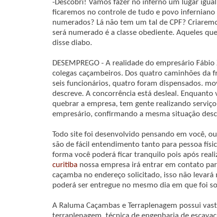
-Descobri! Vamos fazer no inferno um lugar igual
ficaremos no controle de tudo e povo inferniano
numerados? Lá não tem um tal de CPF? Criarem
será numerado é a classe obediente. Aqueles qu
disse diabo.
DESEMPREGO - A realidade do empresário Fábio 
colegas caçambeiros. Dos quatro caminhões da f
seis funcionários, quatro foram dispensados. m
descreve. A concorrência está desleal. Enquanto
quebrar a empresa, tem gente realizando serviç
empresário, confirmando a mesma situação descr
Todo site foi desenvolvido pensando em você, ou 
são de fácil entendimento tanto para pessoa físi
forma você poderá ficar tranquilo pois após reali
curitiba
nossa empresa irá entrar em contato par
caçamba no endereço solicitado, isso não levará
poderá ser entregue no mesmo dia em que foi sol
A Raluma Caçambas e Terraplenagem possui vasta
terraplenagem, técnica de engenharia de escava