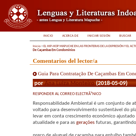
INICIO
ACERCA DE
INICIAR SESIÓN
BUSCAR
Inicio
>
EL HIP-HOP MAPUCHE EN LAS FRONTERAS DE LA EXPRESIÓN Y EL ACT
De Caçambas Em Condomínios
Comentarios del lector/a
Guia Para Contratação De Caçambas Em Con
por
Ana Luiza Monteiro
(2018-05-09)
RESPONDER AL CORREO ELECTRÃ³NICO
Responsabilidade Ambiental é um conjunto de ati
voltado para desenvolvimento sustentável do pla
levar em conta crescimento econômico ajustado
atualidade e para as
gerações
futuras, garantindo
preço de aluguel de caçamba para entulho tamb