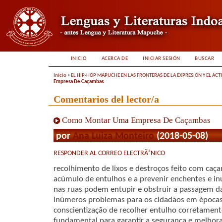
INICIO
ACERCA DE
INICIAR SESIÓN
BUSCAR
Inicio
>
EL HIP-HOP MAPUCHE EN LAS FRONTERAS DE LA EXPRESIÓN Y EL ACT
Empresa De Caçambas
Comentarios del lector/a
Como Montar Uma Empresa De Caçambas
por
Ana Luiza Monteiro
(2018-05-08)
RESPONDER AL CORREO ELECTRÃ³NICO
recolhimento de lixos e destroços feito com caç
acúmulo de entulhos e a prevenir enchentes e in
nas ruas podem entupir e obstruir a passagem d
inúmeros problemas para os cidadãos em épocas
conscientização de recolher entulho corretament
fundamental para garantir a segurança e melhora