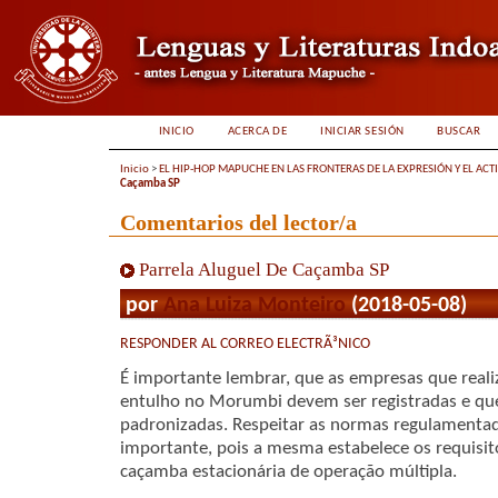
INICIO
ACERCA DE
INICIAR SESIÓN
BUSCAR
Inicio
>
EL HIP-HOP MAPUCHE EN LAS FRONTERAS DE LA EXPRESIÓN Y EL ACT
Caçamba SP
Comentarios del lector/a
Parrela Aluguel De Caçamba SP
por
Ana Luiza Monteiro
(2018-05-08)
RESPONDER AL CORREO ELECTRÃ³NICO
É importante lembrar, que as empresas que real
entulho no Morumbi devem ser registradas e qu
padronizadas. Respeitar as normas regulament
importante, pois a mesma estabelece os requisit
caçamba estacionária de operação múltipla.