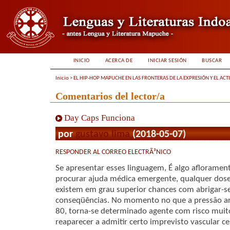
INICIO
ACERCA DE
INICIAR SESIÓN
BUSCAR
Inicio
>
EL HIP-HOP MAPUCHE EN LAS FRONTERAS DE LA EXPRESIÓN Y EL ACT
Comentarios del lector/a
Day Caps Funciona
por
gustavo lima
(2018-05-07)
RESPONDER AL CORREO ELECTRÃ³NICO
Se apresentar esses linguagem, É algo afloramen
procurar ajuda médica emergente, qualquer dos
existem em grau superior chances com abrigar-s
conseqüências. No momento no que a pressão art
80, torna-se determinado agente com risco muit
reaparecer a admitir certo imprevisto vascular ce