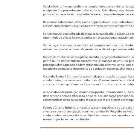
Coleta de entulho em residências, condomínios, e comércios, locaç
equipamentos presentes em todas as obras. Além disso, caçambas es
públicas, mineradoras, transporte de areia, transporte de pedras e 
Responsabilidade Ambiental é um conjunto de atitudes, individuais 
crescimento econômico ajustado à proteção do meio ambiente na atu
Se não houver possibilidade de instalação na calçada, a caçamba pod
é permitida a colocação de caçambas em áreas nas quais estacionam
Se nas caçambas forem acondicionados outros resíduos que não decla
se fizer transporte de material que não especificado, poderá ser aut
Depois de muita conversa e planejamento, projeto está finalizado. 
ponto muito importante na sua reforma, a remoção do entulho gera
principais itens que não podem faltar em uma reforma, afinal, ond
excedente de material decorrente de perdas em recortes, etc? Toda
Caçamba Sumaré é uma empresa voltada para locação de caçambas es
condomínios, marcenarias e muito mais. -É assim que se faz. sindi
curta de dois mil quilômetros. Quando eu fui motorista de caminhão 
A capacidade de produção demonstra quanto uma máquina ou setor p
deve ser considerado fator mão-de-obra, a qualificação profissional
características serão calculados as capacidades produtivas das maq
Somos a Chame Entulho, uma empresa com excelência e qualidade n
cliente e com a preocupação com meio ambiente. Respeito ao Me
credenciados pelas secretarias ambientais para armazenamento e rec
menor impacto ao meio ambiente.