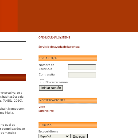
OPEN JOURNAL SYSTEMS
Servicio de ayuda de la revista
USUARIO/A
Nombre de
usuario/a
Contraseña
No cerrar sesión
expressiva, seja
as habitações e da
NOTIFICACIONES
s. (ANEEL, 2010).
Vista
trabalhávamos com
Suscribirse
rma Maria,
 no qual os
IDIOMA
ar complicações ao
Escoge idioma
á de maneira