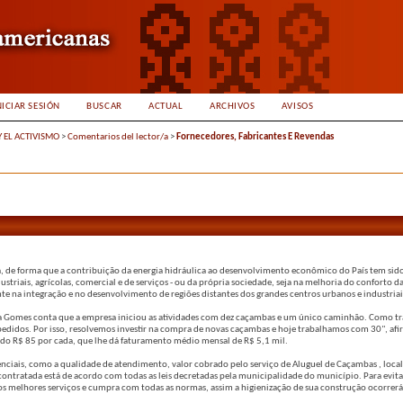
NICIAR SESIÓN
BUSCAR
ACTUAL
ARCHIVOS
AVISOS
Y EL ACTIVISMO
>
Comentarios del lector/a
>
Fornecedores, Fabricantes E Revendas
a, de forma que a contribuição da energia hidráulica ao desenvolvimento econômico do País tem sido 
triais, agrícolas, comercial e de serviços - ou da própria sociedade, seja na melhoria do conforto d
 na integração e no desenvolvimento de regiões distantes dos grandes centros urbanos e industriai
ria Gomes conta que a empresa iniciou as atividades com dez caçambas e um único caminhão. Como 
didos. Por isso, resolvemos investir na compra de novas caçambas e hoje trabalhamos com 30", afi
do R$ 85 por cada, que lhe dá faturamento médio mensal de R$ 5,1 mil.
enciais, como a qualidade de atendimento, valor cobrado pelo serviço de Aluguel de Caçambas , local
contratada está de acordo com todas as leis decretadas pela municipalidade do município. Para evit
os melhores serviços e cumpra com todas as normas, assim a higienização de sua construção ocorrer