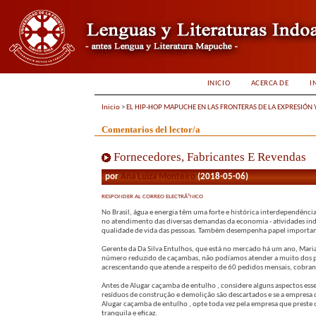
INICIO
ACERCA DE
I
Inicio
>
EL HIP-HOP MAPUCHE EN LAS FRONTERAS DE LA EXPRESIÓN 
Comentarios del lector/a
Fornecedores, Fabricantes E Revendas
por
Ana Luiza Monteiro
(2018-05-06)
RESPONDER AL CORREO ELECTRÃ³NICO
No Brasil, água e energia têm uma forte e histórica interdependênci
no atendimento das diversas demandas da economia - atividades indus
qualidade de vida das pessoas. Também desempenha papel importante
Gerente da Da Silva Entulhos, que está no mercado há um ano, Ma
número reduzido de caçambas, não podíamos atender a muito dos pe
acrescentando que atende a respeito de 60 pedidos mensais, cobran
Antes de Alugar caçamba de entulho , considere alguns aspectos ess
resíduos de construção e demolição são descartados e se a empresa 
Alugar caçamba de entulho , opte toda vez pela empresa que preste 
tranquila e eficaz.