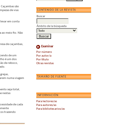
a. Caçambas são
CONTENIDO DE LA REVISTA
mpezas de vias
Buscar
 levar em conta
Ámbito de la búsqueda
a ao meio fio. Não
presa de caçambas,
Examinar
Por número
uecendo de um
Por autor/a
ulho é um dos
Por título
ção de reboco,
Otras revistas
ado.
grejas,
TAMAÑO DE FUENTE
vezarem numa viagem
nto seja total,
se nestas
INFORMACIÓN
Para lectores/as
cessidade de cada
Para autores/as
damente
Para bibliotecarios/as
tos trazendo