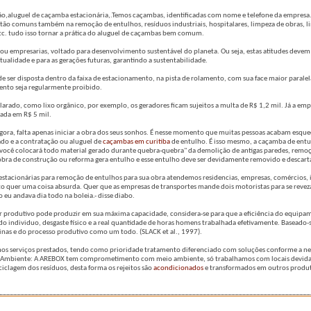
ão,aluguel de caçamba estacionária,.Temos caçambas, identificadas com nome e telefone da empres
tão comuns também na remoção de entulhos, resíduos industriais, hospitalares, limpeza de obras, li
etc. tudo isso tornar a prática do aluguel de caçambas bem comum.
ou empresarias, voltado para desenvolvimento sustentável do planeta. Ou seja, estas atitudes devem
alidade e para as gerações futuras, garantindo a sustentabilidade.
e ser disposta dentro da faixa de estacionamento, na pista de rolamento, com sua face maior paralel
ento seja regularmente proibido.
rado, como lixo orgânico, por exemplo, os geradores ficam sujeitos a multa de R$ 1,2 mil. Já a em
uada em R$ 5 mil.
Agora, falta apenas iniciar a obra dos seus sonhos. É nesse momento que muitas pessoas acabam esq
do e a contratação ou aluguel de
caçambas em curitiba
de entulho. É isso mesmo, a caçamba de ent
e você colocará todo material gerado durante quebra-quebra" da demolição de antigas paredes, remo
 obra de construção ou reforma gera entulho e esse entulho deve ser devidamente removido e descart
tacionárias para remoção de entulhos para sua obra atendemos residencias, empresas, comércios, i
cato quer uma coisa absurda. Quer que as empresas de transportes mande dois motoristas para se re
eu andava dia todo na boleia.- disse diabo.
rodutivo pode produzir em sua máxima capacidade, considera-se para que a eficiência do equipame
 do individuo, desgaste físico e a real quantidade de horas homens trabalhada efetivamente. Baseado-
uinas e do processo produtivo como um todo. (SLACK et al., 1997).
os serviços prestados, tendo como prioridade tratamento diferenciado com soluções conforme a ne
io Ambiente: A AREBOX tem comprometimento com meio ambiente, só trabalhamos com locais devi
iclagem dos resíduos, desta forma os rejeitos são
acondicionados
e transformados em outros produ