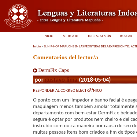
INICIO
ACERCA DE
INICIAR SESIÓN
BUSCAR
Inicio
>
EL HIP-HOP MAPUCHE EN LAS FRONTERAS DE LA EXPRESIÓN Y EL ACT
Comentarios del lector/a
DermFix Caps
por
gustavo lima
(2018-05-04)
RESPONDER AL CORREO ELECTRÃ³NICO
O ponto com um limpador a banho facial é apaga
maquiagem menos também amolar totalmente su
departamento com bem-estar DermFix e beldade,
segura é optar por produtos nem cheiro e delica
instruído com outra maneira por causa de seu d
muitas pessoas itens bom criados a fim de tipos 