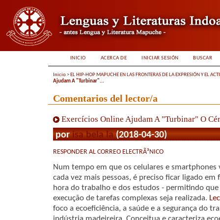
INICIO
ACERCA DE
INICIAR SESIÓN
BUSCAR
Inicio
>
EL HIP-HOP MAPUCHE EN LAS FRONTERAS DE LA EXPRESIÓN Y EL ACT
Ajudam A "Turbinar"...
Comentarios del lector/a
Exercícios Online Ajudam A "Turbinar" O Cé
por
isa bela la
(2018-04-30)
RESPONDER AL CORREO ELECTRÃ³NICO
Num tempo em que os celulares e smartphones 
cada vez mais pessoas, é preciso ficar ligado e
hora do trabalho e dos estudos - permitindo que
execução de tarefas complexas seja realizada.
Lec
foco a ecoeficiência, a saúde e a segurança do t
indústria madeireira. Conceitua e caracteriza ec