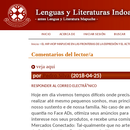
INICIO
ACERCA DE
INICIAR SESIÓN
BUSCAR
Inicio
>
EL HIP-HOP MAPUCHE EN LAS FRONTERAS DE LA EXPRESIÓN Y EL ACT
Comentarios del lector/a
veja aqui
por
Pedro Silva
(2018-04-25)
RESPONDER AL CORREO ELECTRÃ³NICO
Hoje em dia vivemos tempos difíceis onde precis
realizar até mesmo pequenos sonhos, mas princ
nosso sustento e de nossa família. No caso de a
quantia no Face ADs, otimiza seus anúncios par
interesse nos seus produtos, e recebe uma comis
Mercados Conectado: Tal-qualmente que no arte