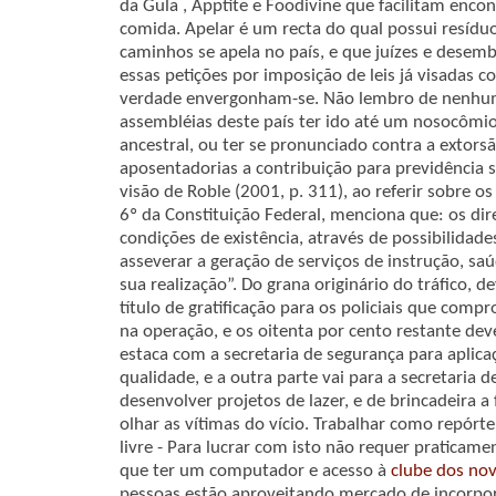
da Gula , Apptite e Foodivine que facilitam enc
comida. Apelar é um recta do qual possui resídu
caminhos se apela no país, e que juízes e desem
essas petições por imposição de leis já visadas 
verdade envergonham-se. Não lembro de nenhu
assembléias deste país ter ido até um nosocômio
ancestral, ou ter se pronunciado contra a extorsã
aposentadorias a contribuição para previdência so
visão de Roble (2001, p. 311), ao referir sobre os 
6º da Constituição Federal, menciona que: os dir
condições de existência, através de possibilidade
asseverar a geração de serviços de instrução, saú
sua realização”. Do grana originário do tráfico, d
título de gratificação para os policiais que co
na operação, e os oitenta por cento restante dev
estaca com a secretaria de segurança para apli
qualidade, e a outra parte vai para a secretaria 
desenvolver projetos de lazer, e de brincadeira a 
olhar as vítimas do vício. Trabalhar como repórt
livre - Para lucrar com isto não requer pratica
que ter um computador e acesso à
clube dos nov
pessoas estão aproveitando mercado de incorpora