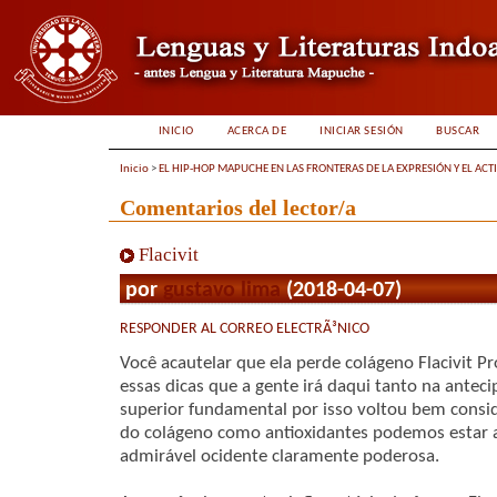
INICIO
ACERCA DE
INICIAR SESIÓN
BUSCAR
Inicio
>
EL HIP-HOP MAPUCHE EN LAS FRONTERAS DE LA EXPRESIÓN Y EL ACT
Comentarios del lector/a
Flacivit
por
gustavo lima
(2018-04-07)
RESPONDER AL CORREO ELECTRÃ³NICO
Você acautelar que ela perde colágeno Flacivit P
essas dicas que a gente irá daqui tanto na antec
superior fundamental por isso voltou bem conside
do colágeno como antioxidantes podemos estar a
admirável ocidente claramente poderosa.