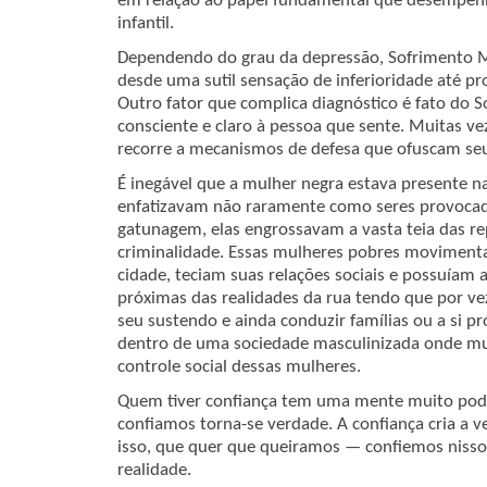
em relação ao papel fundamental que desempen
infantil.
Dependendo do grau da depressão, Sofrimento M
desde uma sutil sensação de inferioridade até p
Outro fator que complica diagnóstico é fato do
consciente e claro à pessoa que sente. Muitas v
recorre a mecanismos de defesa que ofuscam seu
É inegável que a mulher negra estava presente na
enfatizavam não raramente como seres provocado
gatunagem, elas engrossavam a vasta teia das re
criminalidade. Essas mulheres pobres movimenta
cidade, teciam suas relações sociais e possuía
próximas das realidades da rua tendo que por v
seu sustendo e ainda conduzir famílias ou a si próp
dentro de uma sociedade masculinizada onde mu
controle social dessas mulheres.
Quem tiver confiança tem uma mente muito pod
confiamos torna-se verdade. A confiança cria a ve
isso, que quer que queiramos — confiemos nisso
realidade.