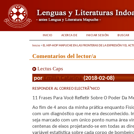
INICIO
ACERCA DE
INICIAR SESIÓN
BUSCAR
Inicio
>
EL HIP-HOP MAPUCHE EN LAS FRONTERAS DE LA EXPRESIÓN Y EL ACT
Comentarios del lector/a
Lectus Caps
por
Emilia Catarina
(2018-02-08)
RESPONDER AL CORREO ELECTRÃ³NICO
11 Frases Para Você Refletir Sobre O Poder Da M
Ao fim de 4 anos da minha prática enquanto Fisi
com um diagnóstico que me era desconhecido. I
seja marcado com um único ponto numa área vi
centenas de eixos projetando-se em todas as dir
variável estatística sobre cada corpo de bombei