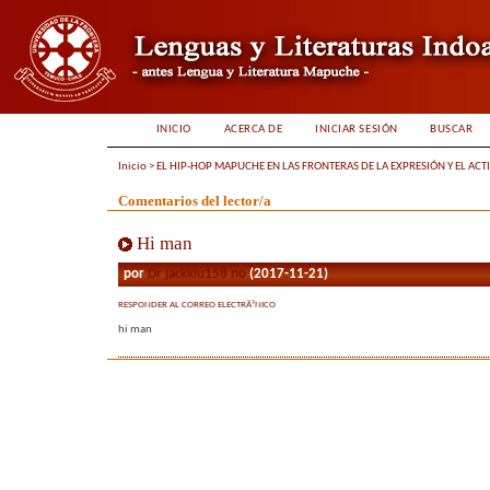
INICIO
ACERCA DE
INICIAR SESIÓN
BUSCAR
Inicio
>
EL HIP-HOP MAPUCHE EN LAS FRONTERAS DE LA EXPRESIÓN Y EL ACT
Comentarios del lector/a
Hi man
por
Dr jackkiu158 no
(2017-11-21)
RESPONDER AL CORREO ELECTRÃ³NICO
hi man